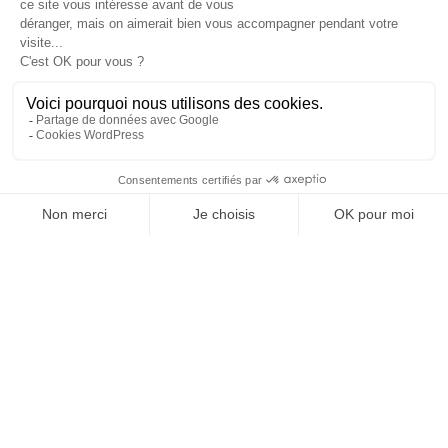
EN TÊTE?
Parlons-en
SITES WEB
SITES VITRINES ET E COMMERCE
©2026 PULP DESIGN graphiste freelance, Tous droits réservés.
Mentions légales